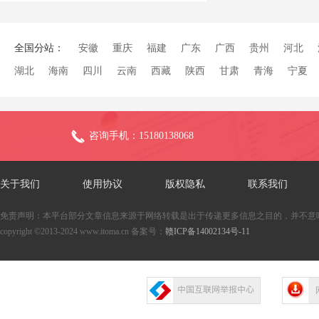
全国分站：
安徽
重庆
福建
广东
广西
贵州
河北
湖北
海南
四川
云南
西藏
陕西
甘肃
青海
宁夏
咨询手机：15180138068
关于我们
使用协议
版权隐私
联系我们
免责声明：本平台部分文章信息来源于网络转载是出于传递更多信息之目的，并不意
copyright ©2013-2024 www.itoma.cn 备案号：
赣ICP备14002134号-11