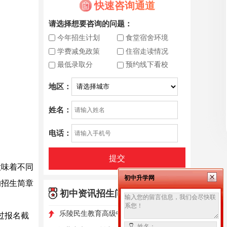
快速咨询通道
请选择想要咨询的问题：
今年招生计划
食堂宿舍环境
学费减免政策
住宿走读情况
最低录取分
预约线下看校
地区：
姓名：
电话：
提交
意味着不同
初中升学网
的招生简章
初中资讯招生问答
更多>
乐陵民生教育高级中学｜石家庄中考失利学生优选山东综合高中
过报名截
姓名：