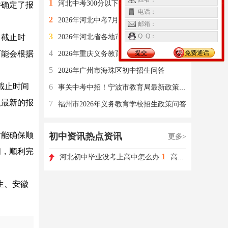
1
河北中考300分以下学生的最佳出路——山东春考
并确定了报
电话：
2
2026年河北中考7月时间节点
邮箱：
3
Q Q：
名截止时
2026年河北省各地市中考招生志愿填报
4
可能会根据
提交
免费通话
2026年重庆义务教育阶段招生入学政策解读二十问
5
2026年广州市海珠区初中招生问答
截止时间
6
事关中考中招！宁波市教育局最新政策解答
取最新的报
7
福州市2026年义务教育学校招生政策问答
能确保顺
初中资讯热点资讯
更多>
间，顺利完
1
河北初中毕业没考上高中怎么办
高职单招如何选择学校和专业?
生、安徽