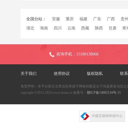
全国分站：
安徽
重庆
福建
广东
广西
贵
湖北
海南
四川
云南
西藏
陕西
甘肃
青
咨询手机：15180138068
关于我们
使用协议
版权隐私
联系
免责声明：本平台部分文章信息来源于网络转载是出于传递更多信息之
copyright ©2013-2024 www.itoma.cn 备案号：
赣ICP备14002134号-11