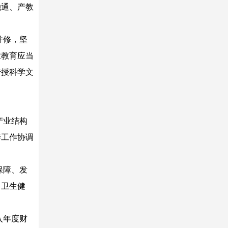
融通、产教
并修，坚
业教育应当
传授科学文
产业结构
善工作协调
保障、发
、卫生健
入年度财