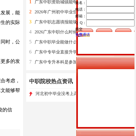
1
广东中职资助城镇能申请吗
姓名：
电话：
2
2026年广州初中毕业生如何报读中职学校？有哪些入读方式？
发展，能
邮箱：
3
学生的实际
广东中职志愿填报能填几个学校
Q Q：
提交
4
2026广东中职什么时候开始录取投档
免费通话
同时，公
5
广东中职毕业能做什么工作
6
广东中专毕业直接升学大专吗
更多的发
7
广东中专升本科是参加普通高考吗
合考虑，
中职院校热点资讯
更多>
本文能够帮
1
河北初中毕业没考上高中怎么办
高职单招如何选择学校和专业?
校的信