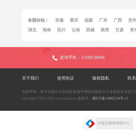
全国分站：
安徽
重庆
福建
广东
广西
贵
湖北
海南
四川
云南
西藏
陕西
甘肃
青
咨询手机：15180138068
关于我们
使用协议
版权隐私
联系
免责声明：本平台部分文章信息来源于网络转载是出于传递更多信息之
copyright ©2013-2024 www.itoma.cn 备案号：
赣ICP备14002134号-11