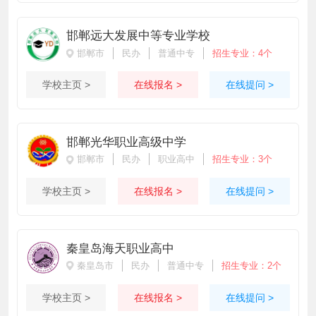
邯郸远大发展中等专业学校
邯郸市
民办
普通中专
招生专业：4个
学校主页 >
在线报名 >
在线提问 >
邯郸光华职业高级中学
邯郸市
民办
职业高中
招生专业：3个
学校主页 >
在线报名 >
在线提问 >
秦皇岛海天职业高中
秦皇岛市
民办
普通中专
招生专业：2个
学校主页 >
在线报名 >
在线提问 >