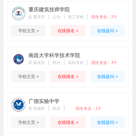
重庆建筑技师学院
重庆市
公办
技工学校
招生专业：2个
学校主页 >
在线报名 >
在线提问 >
南昌大学科学技术学院
南昌市
民办
高职专科
招生专业：3个
学校主页 >
在线报名 >
在线提问 >
广德实验中学
宣城市
民办
招生专业：1个
学校主页 >
在线报名 >
在线提问 >