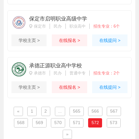
保定市启明职业高级中学
保定市
民办
职业高中
招生专业：6个
学校主页 >
在线报名 >
在线提问 >
承德正源职业高中学校
承德市
民办
普通中专
招生专业：2个
学校主页 >
在线报名 >
在线提问 >
«
1
2
...
565
566
567
568
569
570
571
572
573
»