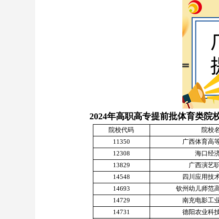
2024年高职高专提前批体育类院
院校代码
院校
11350
广西体育高
12308
海口经
13829
广西演艺
14548
四川应用技
14693
钦州幼儿师范
14729
南充电影工
14731
德阳农业科