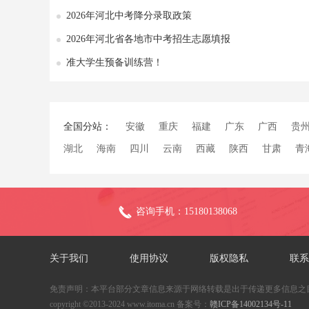
2026年河北中考降分录取政策
2026年河北省各地市中考招生志愿填报
准大学生预备训练营！
全国分站：
安徽
重庆
福建
广东
广西
贵
湖北
海南
四川
云南
西藏
陕西
甘肃
青
咨询手机：15180138068
关于我们
使用协议
版权隐私
联系
免责声明：本平台部分文章信息来源于网络转载是出于传递更多信息之
copyright ©2013-2024 www.itoma.cn 备案号：
赣ICP备14002134号-11