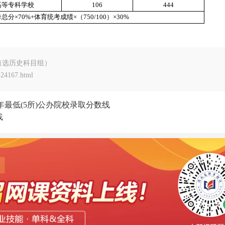
高等专科学校
106
444
分×70%+体育统考成绩×（750/100）×30%
首选历史科目组）
24167.html
年最低(5所)公办院校录取分数线
线