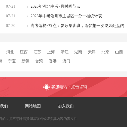
07-21
2026年河北中考7月时间节点
07-21
2026年中考沧州市主城区一分一档统计表
07-20
高考落榜≠终点：复读集训班，给梦想一次逆风翻盘的机会
州
河北
江西
江苏
上海
浙江
湖南
天津
北京
山西
海
宁夏
新疆
台湾
香港
澳门
客服电话：点击咨询
我们
网站地图
加入我们
目的，并不意味着赞同其观点或证实其内容的真实性