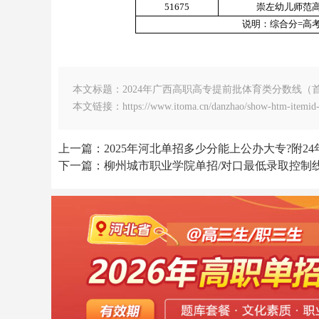
51675
崇左幼儿师范
说明：综合分=高考总
本文标题：2024年广西高职高专提前批体育类分数线（
本文链接：https://www.itoma.cn/danzhao/show-htm-itemid-
上一篇：2025年河北单招多少分能上公办大专?附24
下一篇：柳州城市职业学院单招/对口最低录取控制