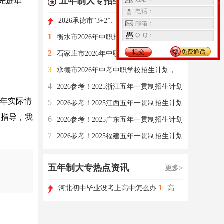
五年制大专招生计划
先进单
更多>
电话：
2026承德市“3+2”、五年一贯制缺额计划志愿征集
邮箱：
Q Q：
1
衡水市2026年中职招生普通中专志愿征集和“3+2”“5年一贯制
提交
免费通话
2
石家庄市2026年中职学校“3+2”“5年一贯制"缺额计划
3
承德市2026年中考中职学校招生计划，含3+4，3+3等
4
2026参考！2025浙江五年一贯制招生计划
当年实际情
5
2026参考！2025江西五年一贯制招生计划
师指导，我
6
2026参考！2025广东五年一贯制招生计划
7
2026参考！2025福建五年一贯制招生计划
五年制大专热点资讯
更多>
1
河北初中毕业没考上高中怎么办
高职单招如何选择学校和专业?