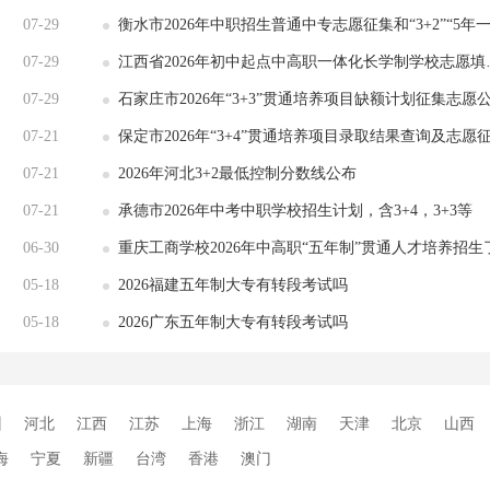
07-29
衡水市2026年中职招生普通中专志愿征集和“3+2”“5年一贯
07-29
江西省2026年初中起点中高职一体化长学制学校志愿填报公告
07-29
石家庄市2026年“3+3”贯通培养项目缺额计划征集志愿
07-21
保定市2026年“3+4”贯通培养项目录取结果查询及志愿征集
07-21
2026年河北3+2最低控制分数线公布
07-21
承德市2026年中考中职学校招生计划，含3+4，3+3等
06-30
重庆工商学校2026年中高职“五年制”贯通人才培养招生
05-18
2026福建五年制大专有转段考试吗
05-18
2026广东五年制大专有转段考试吗
州
河北
江西
江苏
上海
浙江
湖南
天津
北京
山西
海
宁夏
新疆
台湾
香港
澳门