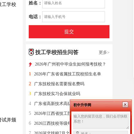
姓名：
技工学校
电话：
提交
技工学校招生问答
更多>
2026年广州初中毕业生如何报考技校？
1
2026年广东省省属技工院校招生名单
2
广东技校报名需要报名费吗
3
广东技校实习会保就业吗
4
广东省高新技术高级技工学校2026九个特色班型介绍
初中升学网
5
2026年江西省技工院校中级工补贴政策
考试并颁
6
2026江西技校等级每年都会评估吗
7
2026河北技校7月之后还能不能选学校？
姓名：