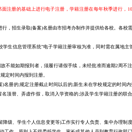
书面注册的基础上进行电子注册，学籍注册在每年秋季进行，10
册进行，招生录取(备案)名册由市招考办制作并提供给各校。各校
校学生信息管理系统”电子学籍注册审核为准，同时需在属地主管
因故不能如期报到者，须履行请假手续，未经批准而逾期2周不
在规定时间内报到注册。
案)名册的;规定注册截止时间以后的;新生未在学校规定的时间内
冒名顶替、弄虚作假，取消入学资格的;涉及学生学籍注册的联
留降级、学生个人信息变更等)工作实行专人负责、集中办理制
变动工作，原则上不得委托学生、家长或其他人员到教育行政部