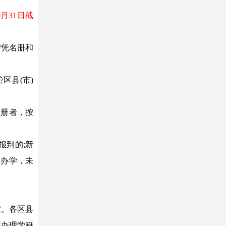
月31日截
需凭名册和
区县(市)
注册者，按
报到的;新
合办学，未
度。各区县
门办理学籍