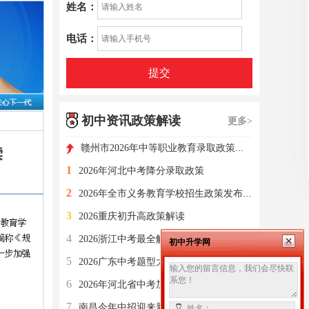
姓名：
电话：
提交
初中资讯政策解读
更多>
赣州市2026年中等职业教育录取政策解读
1
2026年河北中考降分录取政策
2
2026年全市义务教育学校招生政策发布（附解读）
3
2026重庆初升高政策解读
4
2026浙江中考最全解读！政策、分值、备考、志愿填报一文吃透
初中升学网
5
2026广东中考题型大改！
6
2026年河北省中考加分政策解读！
7
南昌今年中招迎来新变化
姓名：