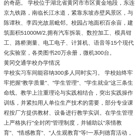
的奇葩。 学校位于湖北省黄冈市市区黄金地段，东连
京九铁路，南临长江水道，紧靠东坡赤壁风景区，与
陈谭秋、李四光故居毗邻。校园占地面积百余亩，建
筑面积51000M/2,拥有汽车拆装、数控加工、模具钳
工、路桥测量、电工电子、计算机、语音等15个现代
化实验室，各类图书20万余册，微机300台。
黄冈交通学校办学情况
学校实习车间能容纳300多人同时实习。 学校始终牢
牢把握"教学质量"、"学生管理"、"学生就业"这三条生
命线。教学上注重理论与实践相结合，突出实践操作
训练，并紧扣用人单位生产技术的需要，部分专业课
程按厂方提供教材、设备进行教学实训。在学生管理
上严格执行"全封闭"管理制度，并辅助以"亲情教
育"、"情感教育"、"人生观教育"等!一系列德育活动，