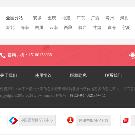
全国分站：
安徽
重庆
福建
广东
广西
贵州
河北
湖北
海南
四川
云南
西藏
陕西
甘肃
青海
宁夏
咨询手机：15180138068
关于我们
使用协议
版权隐私
联系我们
免责声明：本平台部分文章信息来源于网络转载是出于传递更多信息之目的，并不意
copyright ©2013-2024 www.itoma.cn 备案号：
赣ICP备14002134号-11