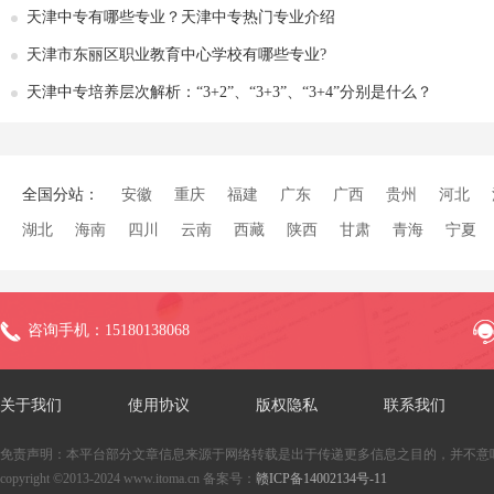
天津中专有哪些专业？天津中专热门专业介绍
天津市东丽区职业教育中心学校有哪些专业?
天津中专培养层次解析：“3+2”、“3+3”、“3+4”分别是什么？
全国分站：
安徽
重庆
福建
广东
广西
贵州
河北
湖北
海南
四川
云南
西藏
陕西
甘肃
青海
宁夏
咨询手机：15180138068
关于我们
使用协议
版权隐私
联系我们
免责声明：本平台部分文章信息来源于网络转载是出于传递更多信息之目的，并不意
copyright ©2013-2024 www.itoma.cn 备案号：
赣ICP备14002134号-11