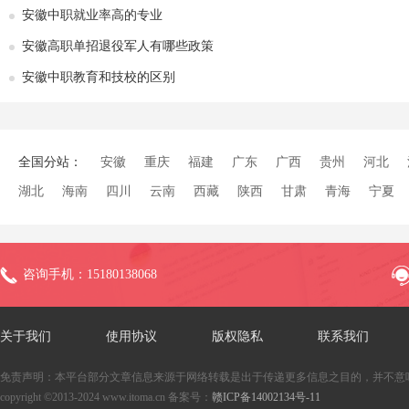
安徽中职就业率高的专业
安徽高职单招退役军人有哪些政策
安徽中职教育和技校的区别
全国分站：
安徽
重庆
福建
广东
广西
贵州
河北
湖北
海南
四川
云南
西藏
陕西
甘肃
青海
宁夏
咨询手机：15180138068
关于我们
使用协议
版权隐私
联系我们
免责声明：本平台部分文章信息来源于网络转载是出于传递更多信息之目的，并不意
copyright ©2013-2024 www.itoma.cn 备案号：
赣ICP备14002134号-11