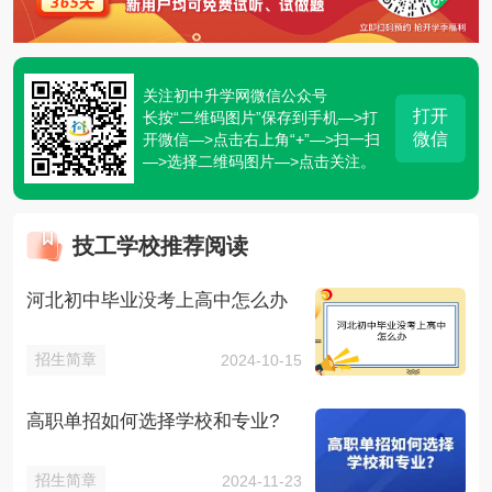
关注初中升学网微信公众号
打开
长按“二维码图片”保存到手机—>打
微信
开微信—>点击右上角“+”—>扫一扫
—>选择二维码图片—>点击关注。
技工学校推荐阅读
河北初中毕业没考上高中怎么办
招生简章
2024-10-15
高职单招如何选择学校和专业?
招生简章
2024-11-23