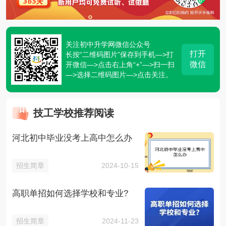
关注初中升学网微信公众号
打开
长按“二维码图片”保存到手机—>打
微信
开微信—>点击右上角“+”—>扫一扫
—>选择二维码图片—>点击关注。
技工学校推荐阅读
河北初中毕业没考上高中怎么办
招生简章
2024-10-15
高职单招如何选择学校和专业?
招生简章
2024-11-23