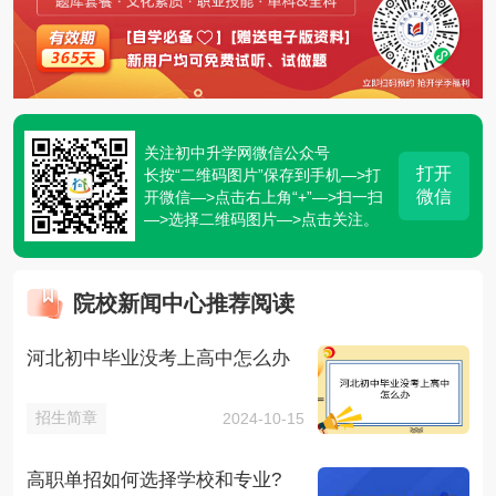
关注初中升学网微信公众号
打开
长按“二维码图片”保存到手机—>打
微信
开微信—>点击右上角“+”—>扫一扫
—>选择二维码图片—>点击关注。
院校新闻中心推荐阅读
河北初中毕业没考上高中怎么办
招生简章
2024-10-15
高职单招如何选择学校和专业?