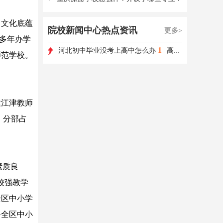
、文化底蕴
院校新闻中心热点资讯
更多>
0多年办学
1
河北初中毕业没考上高中怎么办
高职单招如何选择学校和专业?
师范学校。
建江津教师
，分部占
素质良
较强教学
全区中小学
备全区中小