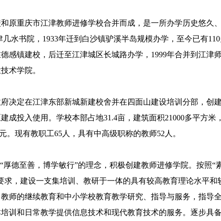
校和原重庆市江津教师进修学校合并而成，是一所办学历史悠久
津几水书院，1933年迁到白沙镇驴溪半岛规模办学，至今已有11
年在德感镇建校，后迁至江津城区长城路办学，1999年合并到江津
业技术学院。
区政府决定在江津东部新城新建校舍并在四面山建设培训分部，创
建成投入使用。学校本部占地31.4亩，建筑面积21000多平方米
0万元。现有教职工65人，具有中高级职称的教师52人。
“厚德至善，博学敏行”的理念，积极创建教师进修学院。按照“
要求，建设一支集培训、教研于一体的具有较高教育理论水平和
、教师的继续教育和中小学校教育教学研究、指导与服务，指导
本培训和日常教学提供信息技术和现代教育技术的服务。逐步具