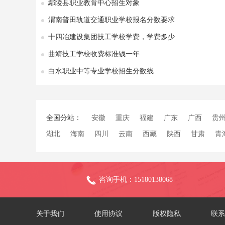
鄢陵县职业教育中心招生对象
渭南普田轨道交通职业学校报名分数要求
十四冶建设集团技工学校学费，学费多少
曲靖技工学校收费标准钱一年
白水职业中等专业学校招生分数线
全国分站：
安徽
重庆
福建
广东
广西
贵
湖北
海南
四川
云南
西藏
陕西
甘肃
青
咨询手机：15180138068
关于我们
使用协议
版权隐私
联系