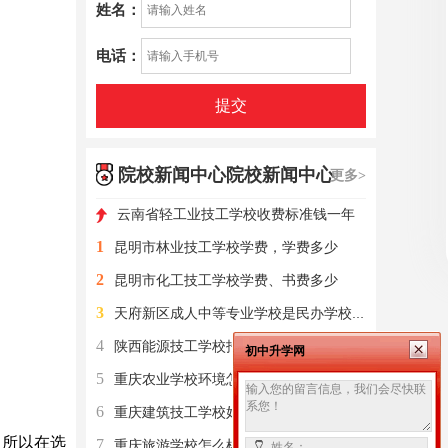
姓名：
电话：
提交
院校新闻中心院校新闻中心
更多>
云南省轻工业技工学校收费标准钱一年
1
昆明市林业技工学校学费，学费多少
2
昆明市化工技工学校学费、书费多少
3
天府新区成人中等专业学校是民办学校还是公办学校？
4
陕西能源技工学校招生分数线
初中升学网
5
重庆农业学校环境怎么样？开设了哪些专业？
6
重庆建筑技工学校好吗？招生专业设置有？
，所以在选
7
重庆旅游学校怎么样？开设了哪些专业？
姓名：