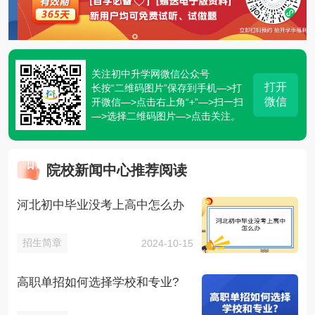
关注初中升学网微信公众号
打开
长按“二维码图片”保存到手机—>打
微信
开微信—>点击右上角“+”—>扫一扫
—>选择二维码图片—>点击关注。
院校新闻中心推荐阅读
河北初中毕业没考上高中怎么办
招生简章
2024-10-15
高职单招如何选择学校和专业?