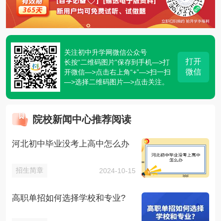
关注初中升学网微信公众号
打开
长按“二维码图片”保存到手机—>打
微信
开微信—>点击右上角“+”—>扫一扫
—>选择二维码图片—>点击关注。
院校新闻中心推荐阅读
河北初中毕业没考上高中怎么办
招生简章
2024-10-15
高职单招如何选择学校和专业?