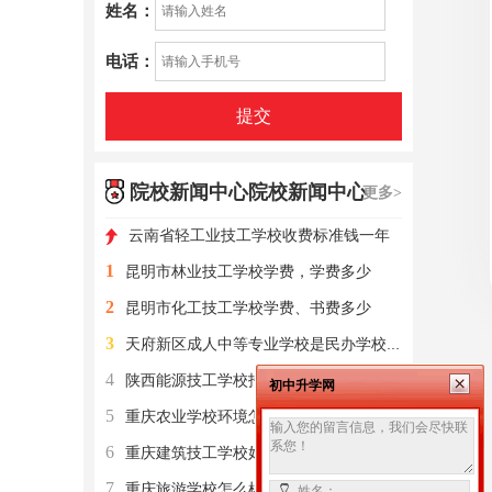
姓名：
电话：
提交
院校新闻中心院校新闻中心
更多>
云南省轻工业技工学校收费标准钱一年
1
昆明市林业技工学校学费，学费多少
2
昆明市化工技工学校学费、书费多少
3
天府新区成人中等专业学校是民办学校还是公办学校？
4
陕西能源技工学校招生分数线
初中升学网
5
重庆农业学校环境怎么样？开设了哪些专业？
6
重庆建筑技工学校好吗？招生专业设置有？
7
重庆旅游学校怎么样？开设了哪些专业？
姓名：