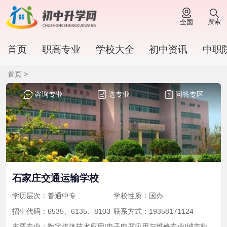
搜索
全国
首页
职高专业
学校大全
初中资讯
中职
首页 >
咨询专业
选专业
问答专区
石家庄交通运输学校
学历层次：普通中专
学校性质：国办
招生代码：6535、6135、8103
联系方式：19358171124
主要专业：数字媒体技术应用|电子电器应用与维修专业|城市轨道交通运营管理|铁道运输管理|计算机网络技术|美术设计与制作|汽车运用与维修