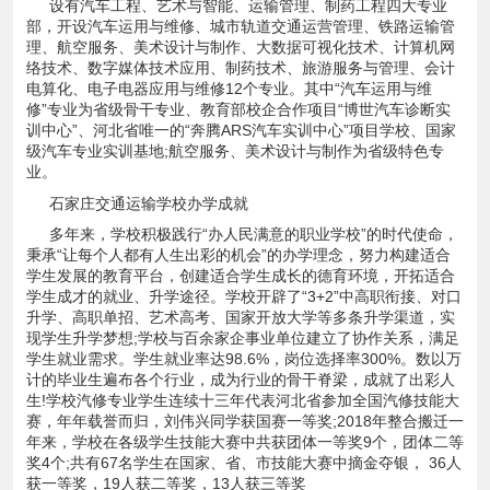
设有汽车工程、艺术与智能、运输管理、制药工程四大专业
部，开设汽车运用与维修、城市轨道交通运营管理、铁路运输管
理、航空服务、美术设计与制作、大数据可视化技术、计算机网
络技术、数字媒体技术应用、制药技术、旅游服务与管理、会计
电算化、电子电器应用与维修12个专业。其中“汽车运用与维
修”专业为省级骨干专业、教育部校企合作项目“博世汽车诊断实
训中心”、河北省唯一的“奔腾ARS汽车实训中心”项目学校、国家
级汽车专业实训基地;航空服务、美术设计与制作为省级特色专
业。
石家庄交通运输学校办学成就
多年来，学校积极践行“办人民满意的职业学校”的时代使命，
秉承“让每个人都有人生出彩的机会”的办学理念，努力构建适合
学生发展的教育平台，创建适合学生成长的德育环境，开拓适合
学生成才的就业、升学途径。学校开辟了“3+2”中高职衔接、对口
升学、高职单招、艺术高考、国家开放大学等多条升学渠道，实
现学生升学梦想;学校与百余家企事业单位建立了协作关系，满足
学生就业需求。学生就业率达98.6%，岗位选择率300%。数以万
计的毕业生遍布各个行业，成为行业的骨干脊梁，成就了出彩人
生!学校汽修专业学生连续十三年代表河北省参加全国汽修技能大
赛，年年载誉而归，刘伟兴同学获国赛一等奖;2018年整合搬迁一
年来，学校在各级学生技能大赛中共获团体一等奖9个，团体二等
奖4个;共有67名学生在国家、省、市技能大赛中摘金夺银， 36人
获一等奖，19人获二等奖，13人获三等奖