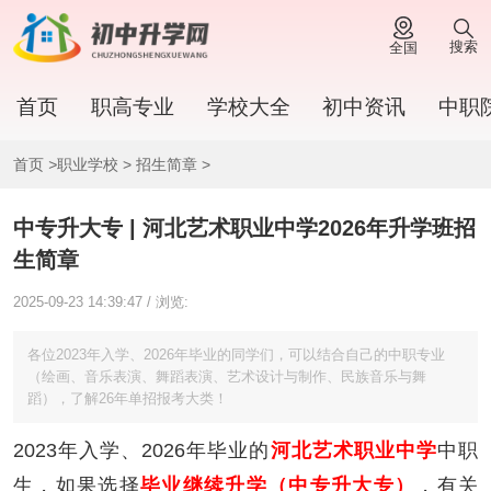
搜索
全国
首页
职高专业
学校大全
初中资讯
中职
首页
>
职业学校
>
招生简章
>
中专升大专 | 河北艺术职业中学2026年升学班招
生简章
2025-09-23 14:39:47 / 浏览:
各位2023年入学、2026年毕业的同学们，可以结合自己的中职专业
（绘画、音乐表演、舞蹈表演、艺术设计与制作、民族音乐与舞
蹈），了解26年单招报考大类！
2023年入学、2026年毕业的
河北艺术职业中学
中职
生，如果选择
毕业继续升学（
中专升大专
）
，有关