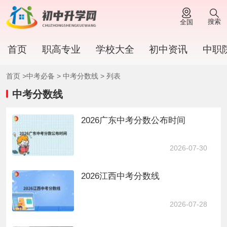
搜索
全国
首页
职高专业
学校大全
初中资讯
中职
首页
>
中考必备
>
中考分数线
> 列表
中考分数线
2026广东中考分数公布时间
2026-07-30
2026江西中考分数线
2026-07-28