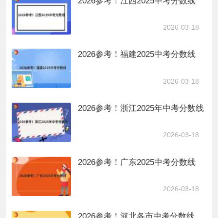
2026参考！江西2025中考分数线
2026-03-18
2026参考！福建2025中考分数线
2026-03-18
2026参考！浙江2025年中考分数线
2026-03-18
2026参考！广东2025中考分数线
2026-03-18
2026参考！河北各市中考分数线汇