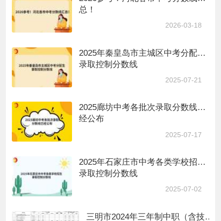
总！
2026-03-18
2025年秦皇岛市主城区中考分配生
录取控制分数线
2025-07-21
2025廊坊中考各批次录取分数线已
经公布
2025-07-17
2025年石家庄市中考各类学校招生
录取控制分数线
2025-07-02
三明市2024年三年制中职（含技工