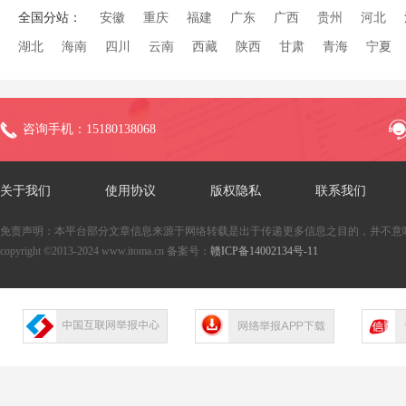
全国分站：
安徽
重庆
福建
广东
广西
贵州
河北
湖北
海南
四川
云南
西藏
陕西
甘肃
青海
宁夏
咨询手机：15180138068
关于我们
使用协议
版权隐私
联系我们
免责声明：本平台部分文章信息来源于网络转载是出于传递更多信息之目的，并不意
copyright ©2013-2024 www.itoma.cn 备案号：
赣ICP备14002134号-11