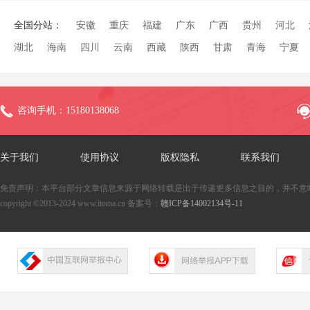
全国分站：
安徽
重庆
福建
广东
广西
贵州
河北
湖北
海南
四川
云南
西藏
陕西
甘肃
青海
宁夏
咨询手机：15180138068
关于我们
使用协议
版权隐私
联系我们
免责声明：本平台部分文章信息来源于网络转载是出于传递更多信息之目的，并不意
copyright ©2013-2024 www.itoma.cn 备案号：
赣ICP备14002134号-11